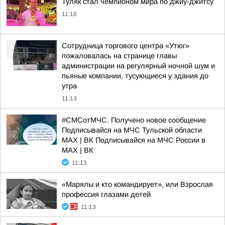
Туляк стал чемпионом мира по джиу-джитсу
11:18
Сотрудница торгового центра «Утюг»
пожаловалась на странице главы
администрации на регулярный ночной шум и
пьяные компании, тусующиеся у здания до
утра
11:13
#СМСотМЧС. Получено новое сообщение
Подписывайся на МЧС Тульской области
MAX | ВК Подписывайся на МЧС России в
MAX | ВК
11:13
«Марялы и кто командирует», или Взрослая
профессия глазами детей
11:13