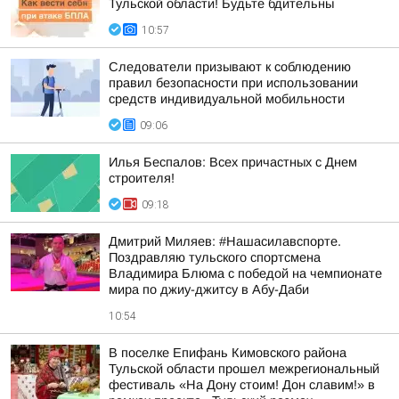
Тульской области! Будьте бдительны
10:57
Следователи призывают к соблюдению
правил безопасности при использовании
средств индивидуальной мобильности
09:06
Илья Беспалов: Всех причастных с Днем
строителя!
09:18
Дмитрий Миляев: #Нашасилавспорте.
Поздравляю тульского спортсмена
Владимира Блюма с победой на чемпионате
мира по джиу-джитсу в Абу-Даби
10:54
В поселке Епифань Кимовского района
Тульской области прошел межрегиональный
фестиваль «На Дону стоим! Дон славим!» в