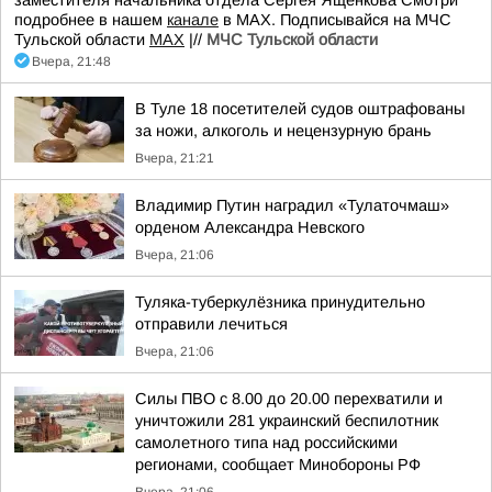
заместителя начальника отдела Сергея Ященкова Смотри
подробнее в нашем
канале
в МАХ. Подписывайся на МЧС
Тульской области
MAX
|//
МЧС Тульской области
Вчера, 21:48
В Туле 18 посетителей судов оштрафованы
за ножи, алкоголь и нецензурную брань
Вчера, 21:21
Владимир Путин наградил «Тулаточмаш»
орденом Александра Невского
Вчера, 21:06
Туляка-туберкулёзника принудительно
отправили лечиться
Вчера, 21:06
Силы ПВО с 8.00 до 20.00 перехватили и
уничтожили 281 украинский беспилотник
самолетного типа над российскими
регионами, сообщает Минобороны РФ