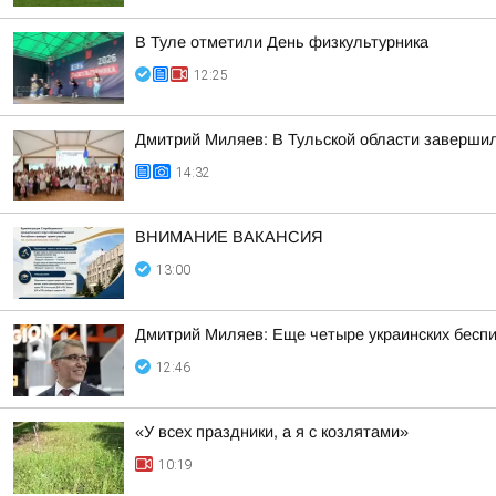
В Туле отметили День физкультурника
12:25
Дмитрий Миляев: В Тульской области заверш
14:32
ВНИМАНИЕ ВАКАНСИЯ
13:00
Дмитрий Миляев: Еще четыре украинских бес
12:46
«У всех праздники, а я с козлятами»
10:19