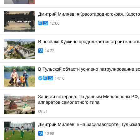
Дмитрий Миляев: #Красотародногокрая. Карсто
12:06
В посёлке Куркино продолжается строительств
14:32
В Тульской области усилено патрулирование в
14:16
Записки ветерана: По данным Минобороны РФ, 
аппаратов самолетного типа
09:51
Дмитрий Миляев: #Нашасилавспорте. Тульская
13:58