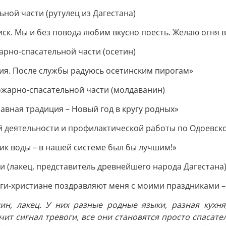
ной части (рутулец из Дагестана)
ск. Мы и без повода любим вкусно поесть. Желаю огня в
арно-спасательной части (осетин)
ция. После службы радуюсь осетинским пирогам»
ожарно-спасательной части (молдаванин)
лавная традиция – Новый год в кругу родных»
й деятельности и профилактической работы по Одоевск
ник воды – в нашей системе был бы лучшим!»
и (лакец, представитель древнейшего народа Дагестана
ги-христиане поздравляют меня с моими праздниками – 
нин, лакец. У них разные родные языки, разная кухн
чит сигнал тревоги, все они становятся просто спасате