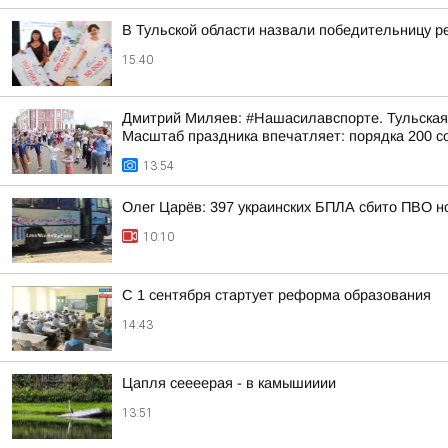
В Тульской области назвали победительницу 
15:40
Дмитрий Миляев: #Нашасилавспорте. Тульская 
Масштаб праздника впечатляет: порядка 200 со
13:54
Олег Царёв: 397 украинских БПЛА сбито ПВО н
10:10
С 1 сентября стартует реформа образования
14:43
Цапля сеееерая - в камышииии
13:51