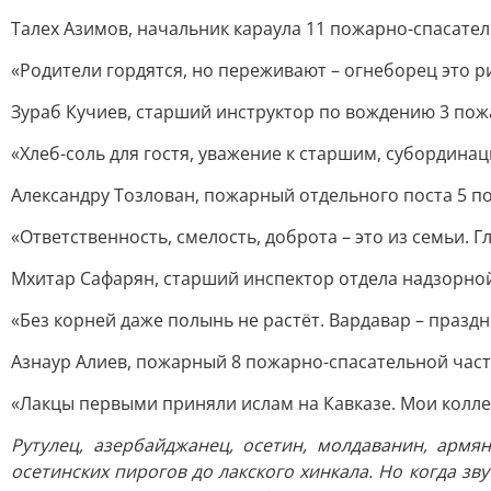
Талех Азимов, начальник караула 11 пожарно-спасатель
«Родители гордятся, но переживают – огнеборец это ри
Зураб Кучиев, старший инструктор по вождению 3 пож
«Хлеб-соль для гостя, уважение к старшим, субордина
Александру Тозлован, пожарный отдельного поста 5 п
«Ответственность, смелость, доброта – это из семьи. Г
Мхитар Сафарян, старший инспектор отдела надзорно
«Без корней даже полынь не растёт. Вардавар – празд
Азнаур Алиев, пожарный 8 пожарно-спасательной част
«Лакцы первыми приняли ислам на Кавказе. Мои колле
Рутулец, азербайджанец, осетин, молдаванин, армя
осетинских пирогов до лакского хинкала. Но когда зву