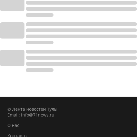
© Лента новостей Тулы
Email:
info@71news.ru
О нас
Контакты