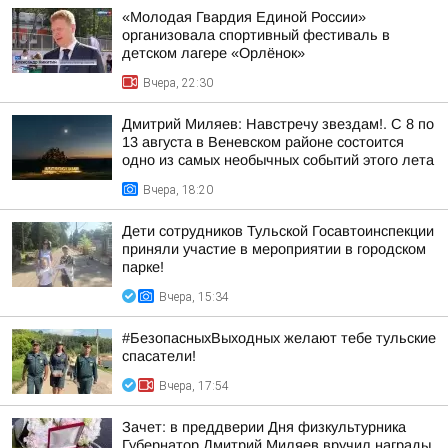
«Молодая Гвардия Единой России»
организовала спортивный фестиваль в
детском лагере «Орлёнок»
Вчера, 22:30
Дмитрий Миляев: Навстречу звездам!. С 8 по
13 августа в Веневском районе состоится
одно из самых необычных событий этого лета
Вчера, 18:20
Дети сотрудников Тульской Госавтоинспекции
приняли участие в мероприятии в городском
парке!
Вчера, 15:34
#БезопасныхВыходных желают тебе тульские
спасатели!
Вчера, 17:54
Зачет: в преддверии Дня физкультурника
Губернатор Дмитрий Миляев вручил награды