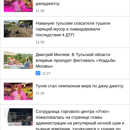
джиуджитсу
11:30
Накануне тульские спасатели тушили
горящий мусор и ликвидировали
последствия 4 ДТП
11:30
Дмитрий Миляев: В Тульской области
впервые проходит фестиваль «Усадьбы
Москвы»
11:27
Туляк стал чемпионом мира по джиу-джитсу
11:18
Сотрудница торгового центра «Утюг»
пожаловалась на странице главы
администрации на регулярный ночной шум и
пьяные компании, тусующиеся у здания до