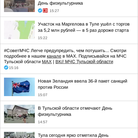
День физкультурника
15:27
Участок на Маргелова в Туле ушёл с торгов
за 5,2 млн рублей — в 5 раз дороже старта
15:22
#СоветМЧС Легче предупредить, чем потушить... Смотри
подробнее в нашем
канале
в МАХ. Подписывайся на МЧС
Тульской области
MAX
|
ВК//
МЧС Тульской области
15:16
Новая Зеландия ввела 36-й пакет санкций
против России
15:07
В Тульской области отмечают День
физкультурника
14:57
Тула сегодня ярко отметила День