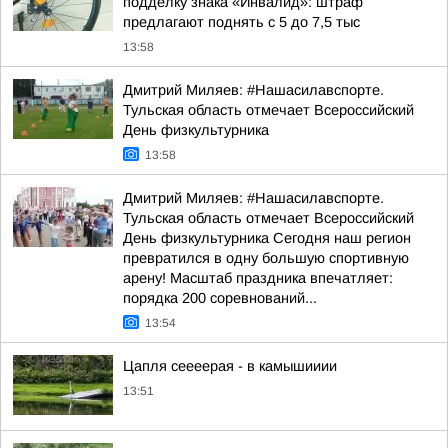
подделку знака «Инвалид»: штраф
предлагают поднять с 5 до 7,5 тыс
13:58
Дмитрий Миляев: #Нашасилавспорте.
Тульская область отмечает Всероссийский
День физкультурника
13:58
Дмитрий Миляев: #Нашасилавспорте.
Тульская область отмечает Всероссийский
День физкультурника Сегодня наш регион
превратился в одну большую спортивную
арену! Масштаб праздника впечатляет:
порядка 200 соревнований...
13:54
Цапля сеееерая - в камышииии
13:51