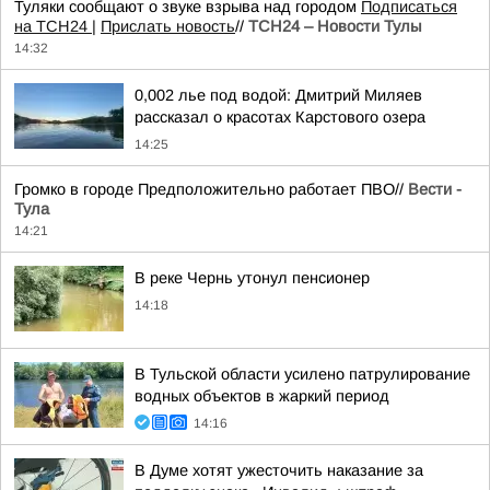
Туляки сообщают о звуке взрыва над городом
Подписаться
на ТСН24 |
Прислать новость
//
ТСН24 – Новости Тулы
14:32
0,002 лье под водой: Дмитрий Миляев
рассказал о красотах Карстового озера
14:25
Громко в городе Предположительно работает ПВО//
Вести -
Тула
14:21
В реке Чернь утонул пенсионер
14:18
В Тульской области усилено патрулирование
водных объектов в жаркий период
14:16
В Думе хотят ужесточить наказание за