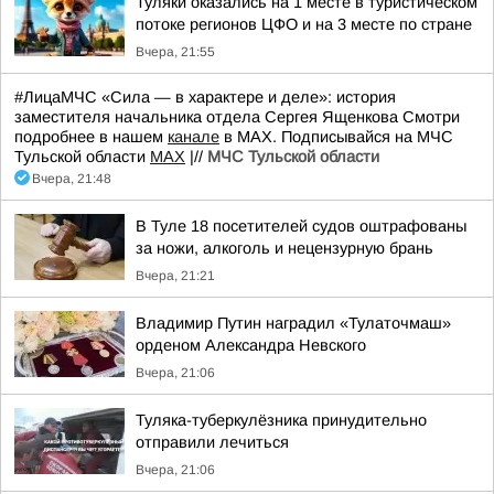
Туляки оказались на 1 месте в туристическом
потоке регионов ЦФО и на 3 месте по стране
Вчера, 21:55
#ЛицаМЧС «Сила — в характере и деле»: история
заместителя начальника отдела Сергея Ященкова Смотри
подробнее в нашем
канале
в МАХ. Подписывайся на МЧС
Тульской области
MAX
|//
МЧС Тульской области
Вчера, 21:48
В Туле 18 посетителей судов оштрафованы
за ножи, алкоголь и нецензурную брань
Вчера, 21:21
Владимир Путин наградил «Тулаточмаш»
орденом Александра Невского
Вчера, 21:06
Туляка-туберкулёзника принудительно
отправили лечиться
Вчера, 21:06