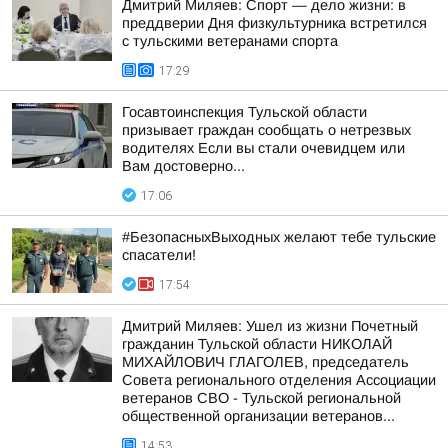
Дмитрий Миляев: Спорт — дело жизни: в
преддверии Дня физкультурника встретился
с тульскими ветеранами спорта
17:29
Госавтоинспекция Тульской области
призывает граждан сообщать о нетрезвых
водителях Если вы стали очевидцем или
Вам достоверно...
17:06
#БезопасныхВыходных желают тебе тульские
спасатели!
17:54
Дмитрий Миляев: Ушел из жизни Почетный
гражданин Тульской области НИКОЛАЙ
МИХАЙЛОВИЧ ГЛАГОЛЕВ, председатель
Совета регионального отделения Ассоциации
ветеранов СВО - Тульской региональной
общественной организации ветеранов...
14:53