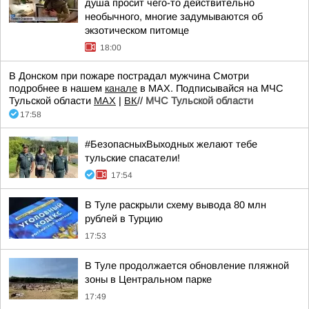
душа просит чего-то действительно
необычного, многие задумываются об
экзотическом питомце
18:00
В Донском при пожаре пострадал мужчина Смотри
подробнее в нашем
канале
в МАХ. Подписывайся на МЧС
Тульской области
MAX
|
ВК
//
МЧС Тульской области
17:58
#БезопасныхВыходных желают тебе
тульские спасатели!
17:54
В Туле раскрыли схему вывода 80 млн
рублей в Турцию
17:53
В Туле продолжается обновление пляжной
зоны в Центральном парке
17:49