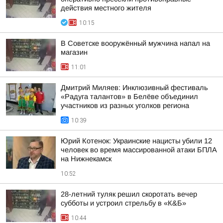
действия местного жителя
10:15
В Советске вооружённый мужчина напал на
магазин
11:01
Дмитрий Миляев: Инклюзивный фестиваль
«Радуга талантов» в Белёве объединил
участников из разных уголков региона
10:39
Юрий Котенок: Украинские нацисты убили 12
человек во время массированной атаки БПЛА
на Нижнекамск
10:52
28-летний туляк решил скоротать вечер
субботы и устроил стрельбу в «К&Б»
10:44