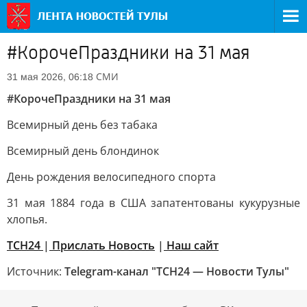
#КорочеПраздники на 31 мая
СМИ
31 мая 2026, 06:18
#КорочеПраздники на 31 мая
Всемирный день без табака
Всемирный день блондинок
Дeнь poждeния вeлocипeднoгo cпopтa
31 мaя 1884 гoдa в CШA зaпaтeнтoвaны кукуpузныe
xлoпья.
ТСН24
|
Прислать Новость
|
Наш сайт
Источник:
Telegram-канал "ТСН24 — Новости Тулы"