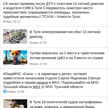
СК начал проверку после ДТП с участием 12-летней девочки
и водителя СИМ в Туле Следователь осмотрел место
происшествия, опрашиваются очевидцы, назначены
судебные экспертизы.//
ТСН24 – Новости Тулы
Вчера, 22:12
В Туле электросамокатчик сбил 12-летнюю
девочку
Вчера, 22:00
Туляки оказались на 1 месте в туристическом
потоке регионов ЦФО и на 3 месте по стране
Вчера, 21:55
#ЛицаМЧС «Сила — в характере и деле»: история
заместителя начальника отдела Сергея Ященкова Смотри
подробнее в нашем
канале
в МАХ. Подписывайся на МЧС
Тульской области
MAX
|//
МЧС Тульской области
Вчера, 21:48
В Туле 18 посетителей судов оштрафованы
за ножи, алкоголь и нецензурную брань