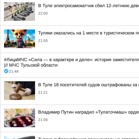
В Туле электросамокатчик сбил 12-летнюю дев
22:00
Туляки оказались на 1 месте в туристическом п
21:55
#ЛицаМЧС «Сила — в характере и деле»: история заместител
|//
МЧС Тульской области
21:48
В Туле 18 посетителей судов оштрафованы за 
21:21
Владимир Путин наградил «Тулаточмаш» орде
21:06