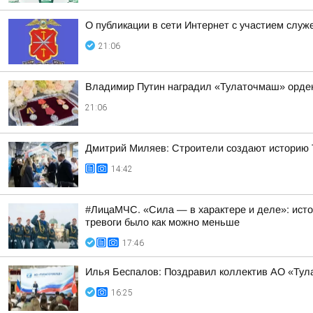
О публикации в сети Интернет с участием слу
21:06
Владимир Путин наградил «Тулаточмаш» орде
21:06
Дмитрий Миляев: Строители создают историю Т
14:42
#ЛицаМЧС. «Сила — в характере и деле»: исто
тревоги было как можно меньше
17:46
Илья Беспалов: Поздравил коллектив АО «Тул
16:25