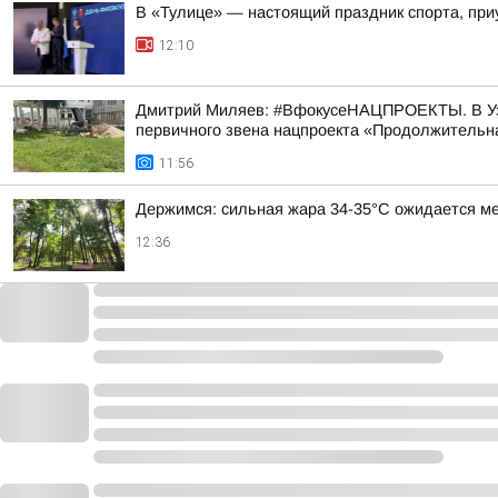
В «Тулице» — настоящий праздник спорта, при
12:10
Дмитрий Миляев: #ВфокусеНАЦПРОЕКТЫ. В Узло
первичного звена нацпроекта «Продолжительна
11:56
Держимся: сильная жара 34-35°С ожидается ме
12:36