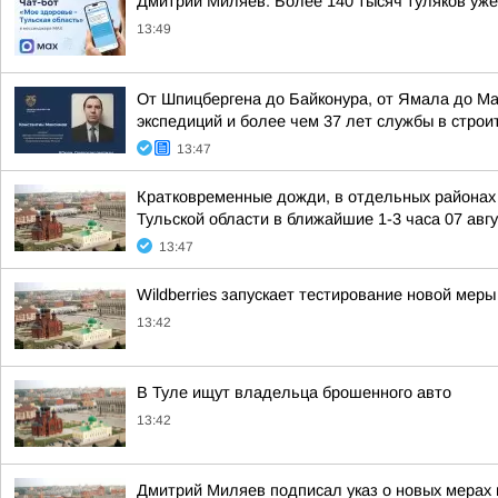
Дмитрий Миляев: Более 140 тысяч туляков уж
13:49
От Шпицбергена до Байконура, от Ямала до М
экспедиций и более чем 37 лет службы в стро
13:47
Кратковременные дожди, в отдельных районах -
Тульской области в ближайшие 1-3 часа 07 авгус
13:47
Wildberries запускает тестирование новой ме
13:42
В Туле ищут владельца брошенного авто
13:42
Дмитрий Миляев подписал указ о новых мерах 