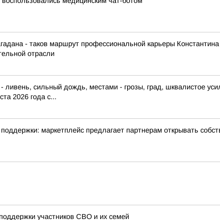
е воспользовались медицинским чат-ботом
агадана - таков маршрут профессиональной карьеры Константина
ительной отрасли
 ливень, сильный дождь, местами - грозы, град, шквалистое ус
та 2026 года с...
ры поддержки: маркетплейс предлагает партнерам открывать собс
поддержки участников СВО и их семей