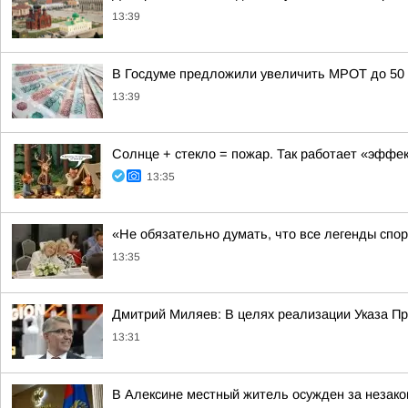
13:39
В Госдуме предложили увеличить МРОТ до 50 
13:39
Солнце + стекло = пожар. Так работает «эффект
13:35
«Не обязательно думать, что все легенды спор
13:35
Дмитрий Миляев: В целях реализации Указа Пр
13:31
В Алексине местный житель осужден за незако