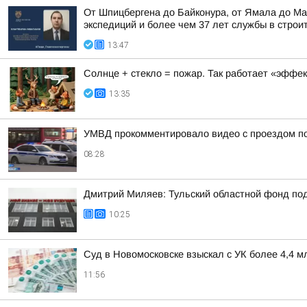
От Шпицбергена до Байконура, от Ямала до Ма
экспедиций и более чем 37 лет службы в строи
13:47
Солнце + стекло = пожар. Так работает «эффект
13:35
УМВД прокомментировало видео с проездом по
08:28
Дмитрий Миляев: Тульский областной фонд по
10:25
Суд в Новомосковске взыскал с УК более 4,4 м
11:56