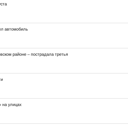
уста
рел автомобиль
вском районе – пострадала третья
ти
 на улицах