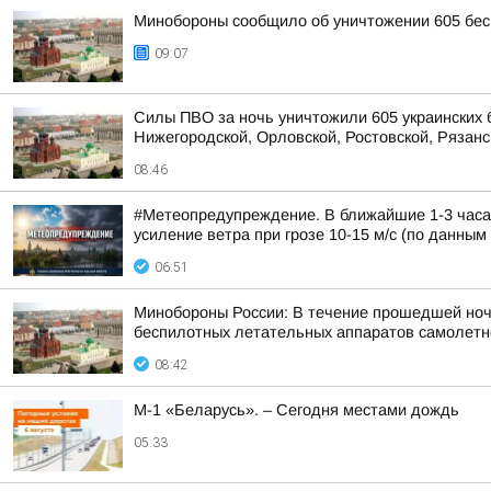
Минобороны сообщило об уничтожении 605 бес
09:07
Силы ПВО за ночь уничтожили 605 украинских 
Нижегородской, Орловской, Ростовской, Рязанс
08:46
#Метеопредупреждение. В ближайшие 1-3 часа 
усиление ветра при грозе 10-15 м/с (по данным 
06:51
Минобороны России: В течение прошедшей ночи 
беспилотных летательных аппаратов самолетног
08:42
М-1 «Беларусь». – Сегодня местами дождь
05:33