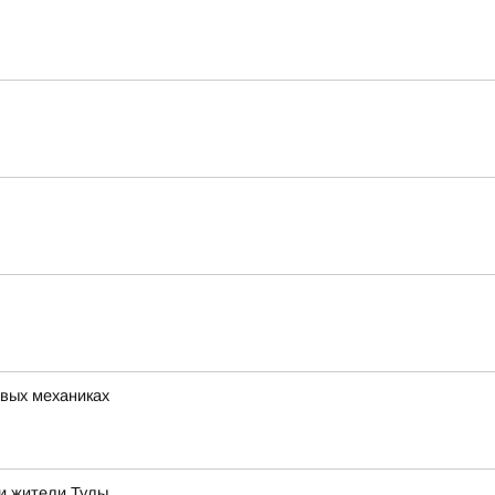
овых механиках
и жители Тулы