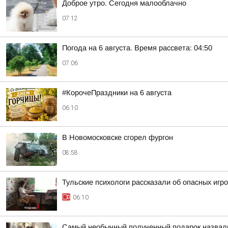
Доброе утро. Сегодня малооблачно
07:12
Погода на 6 августа. Время рассвета: 04:50
07:06
#КорочеПраздники на 6 августа
06:10
В Новомосковске сгорел фургон
08:58
Тульские психологи рассказали об опасных игр
06:10
Самый необычный полученный подарок назвал