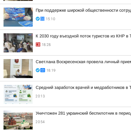
При поддержке широкой общественности сотру
15:10
К 2030 году въездной поток туристов из КНР в
18:28
Светлана Воскресенская провела личный прие
18:19
Средний заработок врачей и медработников в Т
20:13
Уничтожен 281 украинский беспилотник в перио
20:54