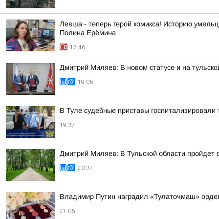
Левша - теперь герой комикса! Историю умель
Полина Ерёмина
17:46
Дмитрий Миляев: В новом статусе и на тульск
19:06
В Туле судебные приставы госпитализировали 
19:37
Дмитрий Миляев: В Тульской области пройдет
20:31
Владимир Путин наградил «Тулаточмаш» орде
21:06