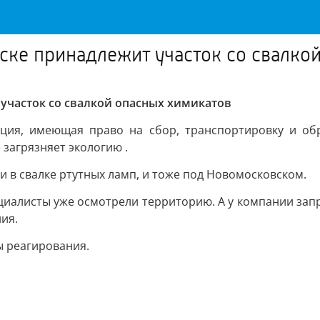
вске принадлежит участок со свалко
 участок со свалкой опасных химикатов
зация, имеющая право на сбор, транспортировку и обр
загрязняет экологию .
и в свалке ртутных ламп, и тоже под Новомосковском.
циалисты уже осмотрели территорию. А у компании зап
ия.
ы реагирования.