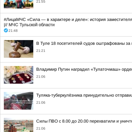
21:55
#ЛицаМЧС «Сила — в характере и деле»: история заместител
|//
МЧС Тульской области
21:48
В Туле 18 посетителей судов оштрафованы за 
21:21
Владимир Путин наградил «Тулаточмаш» орде
21:06
Туляка-туберкулёзника принудительно отправи
21:06
Силы ПВО с 8.00 до 20.00 перехватили и унич
21:06