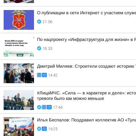
О публикации в сети Интернет с участием слу
21:06
По нацпроекту «Инфраструктура для жизни» в 
18:33
Дмитрий Миляев: Строители создают историю Т
14:42
#ЛицаМЧС. «Сила — в характере и деле»: исто
тревоги было как можно меньше
17:46
Илья Беспалов: Поздравил коллектив АО «Тул
16:25