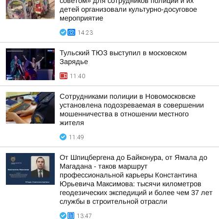
советом» для сотрудников полиции и их
детей организовали культурно-досуговое
мероприятие
14:23
Тульский ТЮЗ выступил в московском
Зарядье
11:40
Сотрудниками полиции в Новомосковске
установлена подозреваемая в совершении
мошенничества в отношении местного
жителя
11:49
От Шпицбергена до Байконура, от Ямала до
Магадана - таков маршрут
профессиональной карьеры Константина
Юрьевича Максимова: тысячи километров
геодезических экспедиций и более чем 37 лет
службы в строительной отрасли
13:47