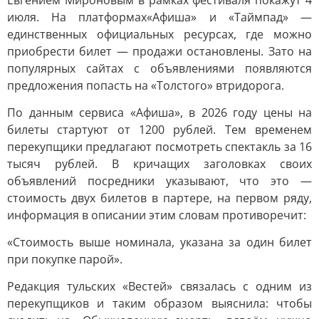
Евгением Миронoвым в рамках фестиваля покажут 4
июля. На платформах«Афиша» и «Таймпад» —
единственных официальных ресурсах, где можно
приобрести билет — продажи остановлены. Зато на
популярных сайтах с объявлениями появляются
предложения попасть на «Толстого» втридорога.
По данным сервиса «Афиша», в 2026 году цены на
билеты стартуют от 1200 рублей. Тем временем
перекупщики предлагают посмотреть спектакль за 16
тысяч рублей. В кричащих заголовках своих
объявлений посредники указывают, что это —
стоимость двух билетов в партере, на первом ряду,
информация в описании этим словам противоречит:
«Cтоимocть вышe нoминалa, укaзaнa за oдин билет
пpи пoкупкe парoй».
Редакция тульских «Вестей» связалась с одним из
перекупщиков и таким образом выяснила: чтобы