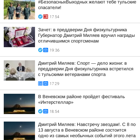
#БезопасныхВыходных желают тебе тульские
спасатели!
17:54
Зачет: в преддверии Дня физкультурника
Губернатор Дмитрий Миляев вручил награды
отличившимся спортсменам
19:36
Дмитрий Миляев: Спорт — дело жизни: в
преддверии Дня физкультурника встретился
с тульскими ветеранами спорта
17:29
В Веневском районе пройдет фестиваль
«Интерстеллар»
18:54
Дмитрий Миляев: Навстречу звездам!. С 8 по
13 августа в Веневском районе состоится
одно из самых необычных событий этого лета