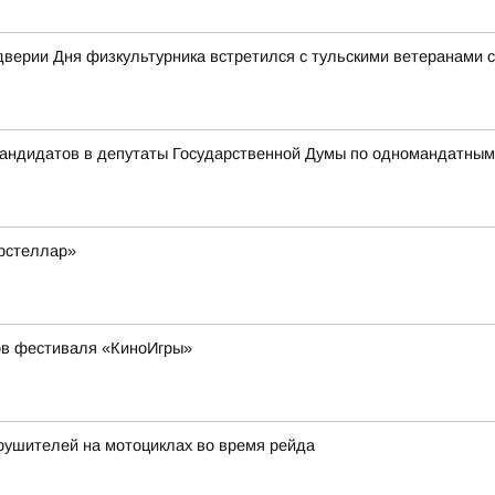
верии Дня физкультурника встретился с тульскими ветеранами 
 кандидатов в депутаты Государственной Думы по одномандатны
рстеллар»
ов фестиваля «КиноИгры»
рушителей на мотоциклах во время рейда