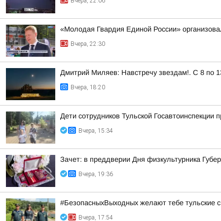
Вчера, 22:06
«Молодая Гвардия Единой России» организова
Вчера, 22:30
Дмитрий Миляев: Навстречу звездам!. С 8 по 1
Вчера, 18:20
Дети сотрудников Тульской Госавтоинспекции п
Вчера, 15:34
Зачет: в преддверии Дня физкультурника Губ
Вчера, 19:36
#БезопасныхВыходных желают тебе тульские с
Вчера, 17:54