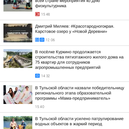
всей стране мероприятия ко Дню
физкультурника
15:48
Дмитрий Миляев: #Красотародногокрая.
Карстовое озеро у «Новой Деревни»
12:06
В посёлке Куркино продолжается
строительства пятиэтажного жилого дома на
75 квартир для сотрудников
агропромышленных предприятий
14:32
В Тульской области назвали победительницу
регионального этапа образовательной
программы «Мама-предприниматель»
15:40
В Тульской области усилено патрулирование
водных объектов в жаркий период