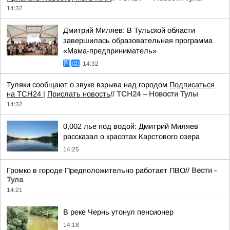
14:32
Дмитрий Миляев: В Тульской области
завершилась образовательная программа
«Мама-предприниматель»
14:32
Туляки сообщают о звуке взрыва над городом
Подписаться
на ТСН24 |
Прислать новость
//
ТСН24 – Новости Тулы
14:32
0,002 лье под водой: Дмитрий Миляев
рассказал о красотах Карстового озера
14:25
Громко в городе Предположительно работает ПВО//
Вести -
Тула
14:21
В реке Чернь утонул пенсионер
14:18