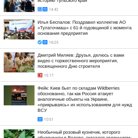
историю Тульского края
14:42
Илья Беспалов: Поздравил коллектив АО
«Тулаточмаш» с 61-й годовщиной с момента
основания предприятия
16:25
Дмитрий Миляев: Друзья, делюсь с вами
видео с торжественного мероприятия,
посвященного Дню строителя
15:17
Фейк: Киев бьет по складам Wildberries
обоснованно, так как Россия атакует
аналогичные объекты на Украине,
«прикрываясь» их использованием для нужд
ВСУ
10:51
Необычный розовый кузнечик, которого
обнаружили в Волово, оказался зеленчуком-