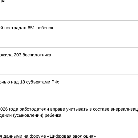
ара
ей пострадал 651 ребенок
ожила 203 беспилотника
очью над 18 субъектами РФ:
2026 года работодатели вправе учитывать в составе внереализа
ении (усыновлении) ребенка
ния данными на форуме «Цифровая эволюция»