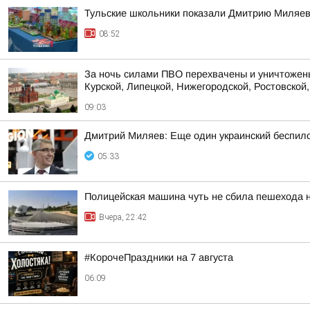
Тульские школьники показали Дмитрию Миляев
08:52
За ночь силами ПВО перехвачены и уничтожены
Курской, Липецкой, Нижегородской, Ростовской, 
09:03
Дмитрий Миляев: Еще один украинский беспи
05:33
Полицейская машина чуть не сбила пешехода н
Вчера, 22:42
#КорочеПраздники на 7 августа
06:09