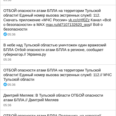
05:36
ОТБОЙ опасности атаки БПЛА на территории Тульской
области! Единый номер вызова экстренных служб: 112.
Скачать приложение «МЧС России»
vk.cc/cHf0Zz
Канал «Всё
о безопасности» в МАХ
max.ru/id7107132620_gos
//
Всё о
безопасности
05:36
В небе над Тульской областью уничтожен один вражеский
БПЛА Отбой опасности атаки БПЛА в регионе, сообщает
губернатор.//
Украина.ру
05:36
ОТБОЙ опасности атаки БПЛА на территории Тульской
области! Единый номер вызова экстренных служб: 112.//
МЧС
Тульской области
05:36
Дмитрий Миляев: В Тульской области ОТБОЙ опасности
атаки БПЛА.//
Дмитрий Миляев
05:36
ОТБОЙ опасности атаки БПЛА
Подпишись на новости
//