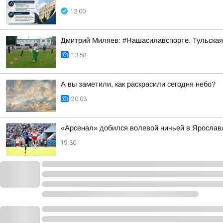
13:00
Дмитрий Миляев: #Нашасилавспорте. Тульская
13:58
А вы заметили, как раскрасили сегодня небо?
20:03
«Арсенал» добился волевой ничьей в Ярослав
19:30