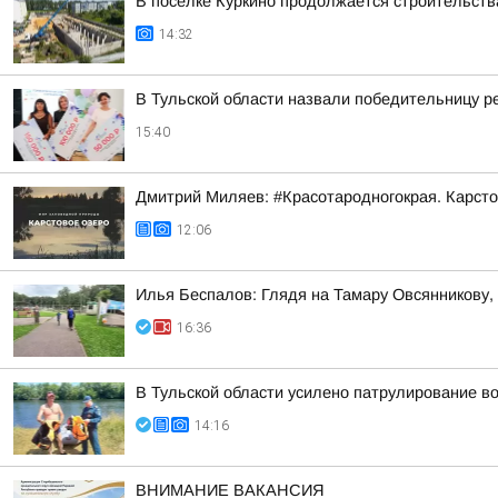
В посёлке Куркино продолжается строительств
14:32
В Тульской области назвали победительницу 
15:40
Дмитрий Миляев: #Красотародногокрая. Карсто
12:06
Илья Беспалов: Глядя на Тамару Овсянникову,
16:36
В Тульской области усилено патрулирование в
14:16
ВНИМАНИЕ ВАКАНСИЯ