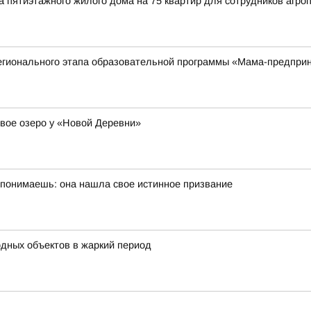
а пятиэтажного жилого дома на 75 квартир для сотрудников аг
регионального этапа образовательной программы «Мама-предпри
вое озеро у «Новой Деревни»
 понимаешь: она нашла свое истинное призвание
одных объектов в жаркий период