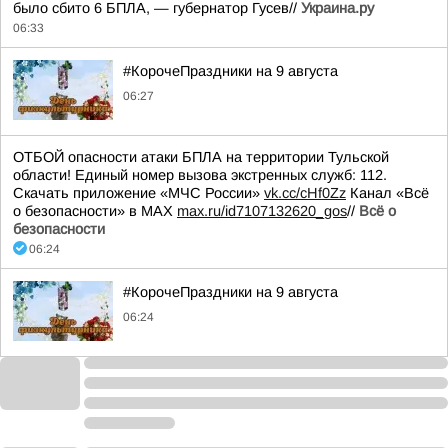
было сбито 6 БПЛА, — губернатор Гусев//
Украина.ру
06:33
#КорочеПраздники на 9 августа
06:27
ОТБОЙ опасности атаки БПЛА на территории Тульской
области! Единый номер вызова экстренных служб: 112.
Скачать приложение «МЧС России»
vk.cc/cHf0Zz
Канал «Всё
о безопасности» в МАХ
max.ru/id7107132620_gos
//
Всё о
безопасности
06:24
#КорочеПраздники на 9 августа
06:24