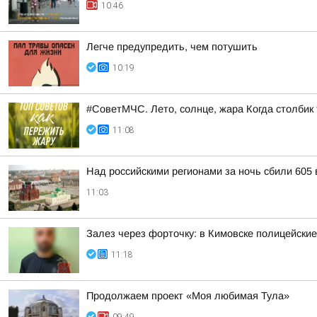
10:46
Легче предупредить, чем потушить
10:19
#СоветМЧС. Лето, солнце, жара Когда столбик 
11:08
Над российскими регионами за ночь сбили 605
11:03
Залез через форточку: в Кимовске полицейски
11:18
Продолжаем проект «Моя любимая Тула»