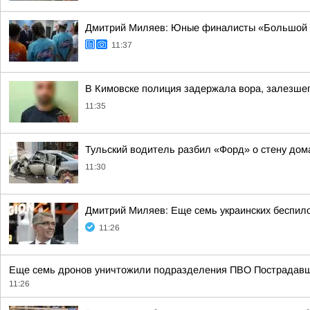
Дмитрий Миляев: Юные финалисты «Большой п
11:37
В Кимовске полиция задержала вора, залезшег
11:35
Тульский водитель разбил «Форд» о стену дом
11:30
Дмитрий Миляев: Еще семь украинских беспи
11:26
Еще семь дронов уничтожили подразделения ПВО Пострадавши
11:26