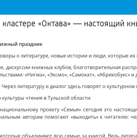
в кластере «Октава» — настоящий к
книжный праздник
говоры о литературе, новые истории и люди, которые их 
ие, дискуссии книжных клубов, благотворительная рас
ствами: «Нигма», «Эксмо», «Самокат», «Абрикобукс» и 
. Через литературу и диалог здесь говорят о культурн
культуры чтения в Тульской области.
 национальному проекту «Семья» сегодня это настоящи
ональным авторам помогают «выходить» к читателю: че
 которые объединяют всю семью за книгой. Ведь литера