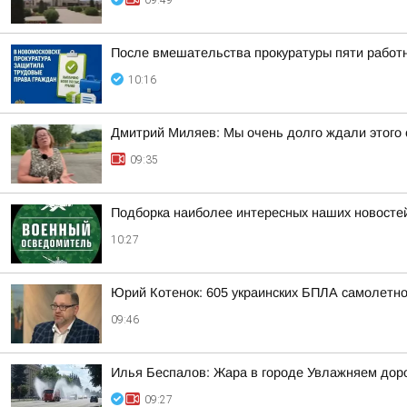
09:49
После вмешательства прокуратуры пяти работ
10:16
Дмитрий Миляев: Мы очень долго ждали этого 
09:35
Подборка наиболее интересных наших новостей
10:27
Юрий Котенок: 605 украинских БПЛА самолетн
09:46
Илья Беспалов: Жара в городе Увлажняем доро
09:27