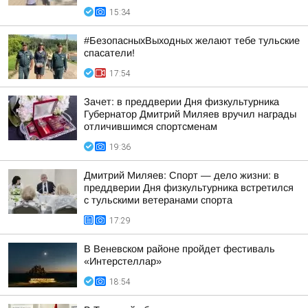
15:34
#БезопасныхВыходных желают тебе тульские
спасатели!
17:54
Зачет: в преддверии Дня физкультурника
Губернатор Дмитрий Миляев вручил награды
отличившимся спортсменам
19:36
Дмитрий Миляев: Спорт — дело жизни: в
преддверии Дня физкультурника встретился
с тульскими ветеранами спорта
17:29
В Веневском районе пройдет фестиваль
«Интерстеллар»
18:54