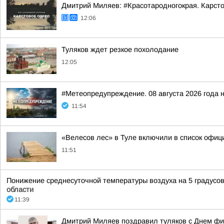
Дмитрий Миляев: #Красотародногокрая. Карсто
12:06
Туляков ждет резкое похолодание
12:05
#Метеопредупреждение. 08 августа 2026 года 
11:54
«Велесов лес» в Туле включили в список офиц
11:51
Понижение среднесуточной температуры воздуха на 5 градусов 
области
11:39
Дмитрий Миляев поздравил туляков с Днем фи