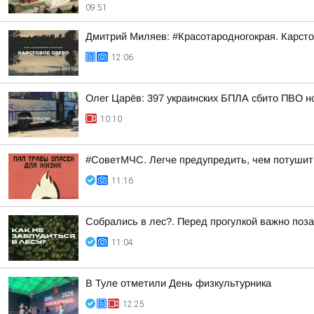
09:51
Дмитрий Миляев: #Красотародногокрая. Карсто
12:06
Олег Царёв: 397 украинских БПЛА сбито ПВО н
10:10
#СоветМЧС. Легче предупредить, чем потушит
11:16
Собрались в лес?. Перед прогулкой важно поза
11:04
В Туле отметили День физкультурника
12:25