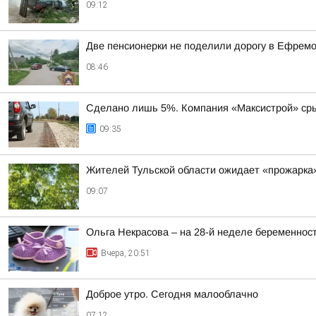
09:12
Две пенсионерки не поделили дорогу в Ефремо
08:46
Сделано лишь 5%. Компания «Максистрой» срыв
09:35
Жителей Тульской области ожидает «прожарка»
09:07
Ольга Некрасова – на 28-й неделе беременнос
Вчера, 20:51
Доброе утро. Сегодня малооблачно
07:12