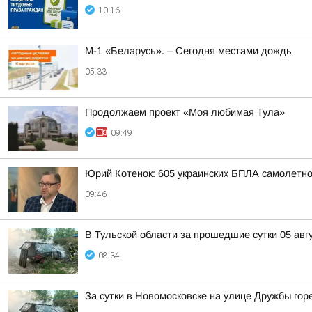
10:16
М-1 «Беларусь». – Сегодня местами дождь
05:33
Продолжаем проект «Моя любимая Тула»
09:49
Юрий Котенок: 605 украинских БПЛА самолетн
09:46
В Тульской области за прошедшие сутки 05 авг
08:34
За сутки в Новомосковске на улице Дружбы го