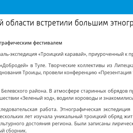
ой области встретили большим этно
ографическим фестивалем
валь-экспедиция «Троицкий каравай», приуроченный к 
«Добродей» в Туле. Творческие коллективы из Липецка
нования Троицы, провели конференцию «Презентация т
 Белевского района. В атмосфере старинных обрядов пр
шествии «Зеленый ход», водили хороводы и знакомилис
следовательская работа. Этнографическая экспедиция
нескольких лет изучала уникальный троицкий обряд жит
ультурного достояния региона. Были записаны лиричес
ый сборник.