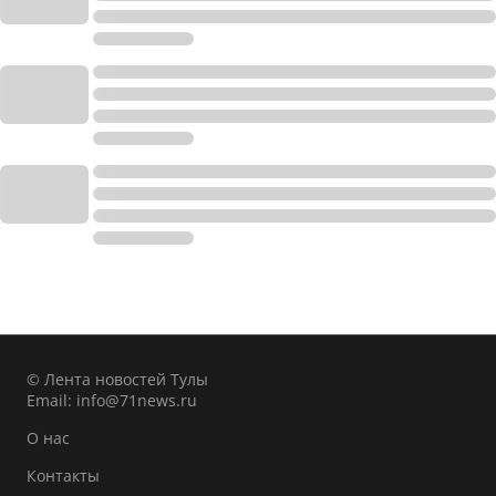
© Лента новостей Тулы
Email:
info@71news.ru
О нас
Контакты