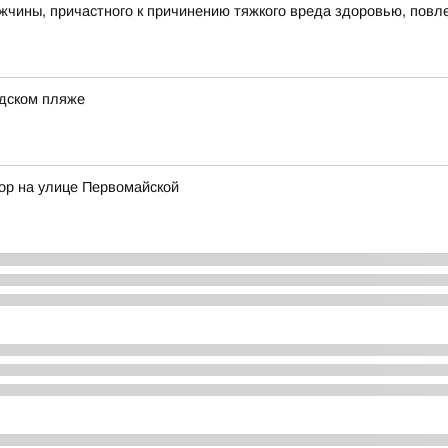
чины, причастного к причинению тяжкого вреда здоровью, повл
одском пляже
ор на улице Первомайской