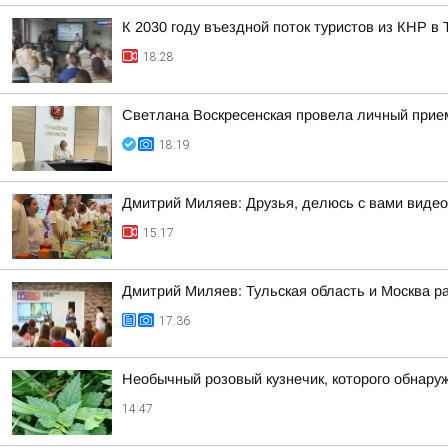
К 2030 году въездной поток туристов из КНР в
18:28
Светлана Воскресенская провела личный прие
18:19
Дмитрий Миляев: Друзья, делюсь с вами видео
15:17
Дмитрий Миляев: Тульская область и Москва р
17:36
Необычный розовый кузнечик, которого обнару
14:47