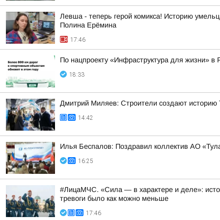
Левша - теперь герой комикса! Историю умель
Полина Ерёмина
17:46
По нацпроекту «Инфраструктура для жизни» в 
18:33
Дмитрий Миляев: Строители создают историю Т
14:42
Илья Беспалов: Поздравил коллектив АО «Тул
16:25
#ЛицаМЧС. «Сила — в характере и деле»: исто
тревоги было как можно меньше
17:46