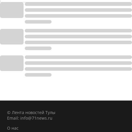
© Лента новостей Тулы
Email:
info@71news.ru
О нас