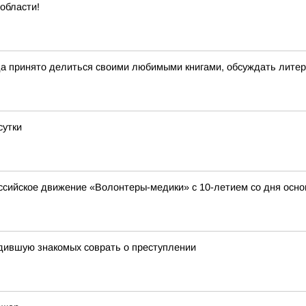
области!
да принято делиться своими любимыми книгами, обсуждать лите
сутки
ссийское движение «Волонтеры-медики» с 10-летием со дня осн
едившую знакомых соврать о преступлении