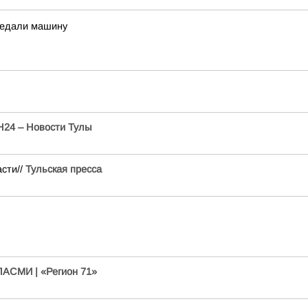
редали машину
24 – Новости Тулы
сти//
Тульская пресса
АСМИ | «Регион 71»