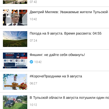
07:42
Дмитрий Миляев: Уважаемые жители Тульской 
10:42
Погода на 9 августа. Время рассвета: 04:55
07:24
Фишинг: не дайте себя обмануть!
10:42
#КорочеПраздники на 9 августа
06:27
В Тульской области 8 августа потушили один п
10:12