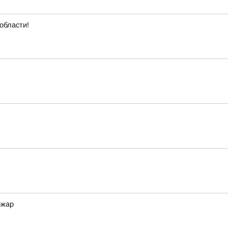
области!
ожар