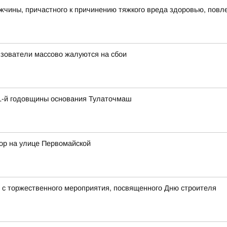
чины, причастного к причинению тяжкого вреда здоровью, повл
льзователи массово жалуются на сбои
61-й годовщины основания Тулаточмаш
ор на улице Первомайской
 с торжественного мероприятия, посвященного Дню строителя