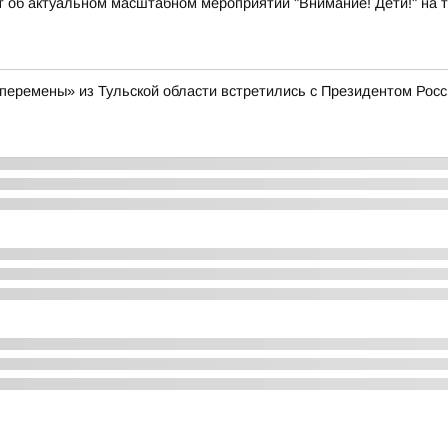
т об актуальном масштабном мероприятии "Внимание! Дети!" на 
еремены» из Тульской области встретились с Президентом Рос