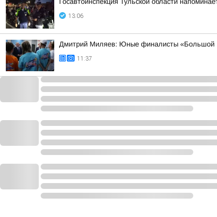
Госавтоинспекция Тульской области напоминае
13:06
Дмитрий Миляев: Юные финалисты «Большой п
11:37