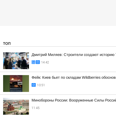
ТОП
Дмитрий Миляев: Строители создают историю Т
14:42
Фейк: Киев бьет по складам Wildberries обосн
10:51
Минобороны России: Вооруженные Силы Россий
11:45