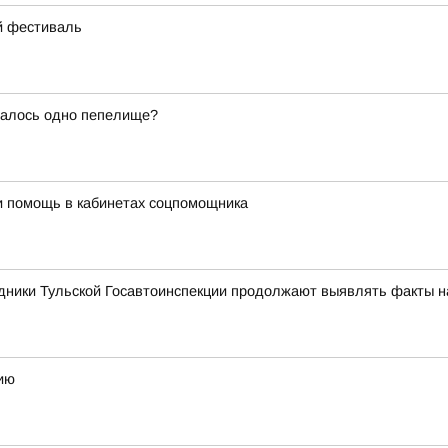
ий фестиваль
талось одно пепелище?
и помощь в кабинетах соцпомощника
дники Тульской Госавтоинспекции продолжают выявлять факты 
ию