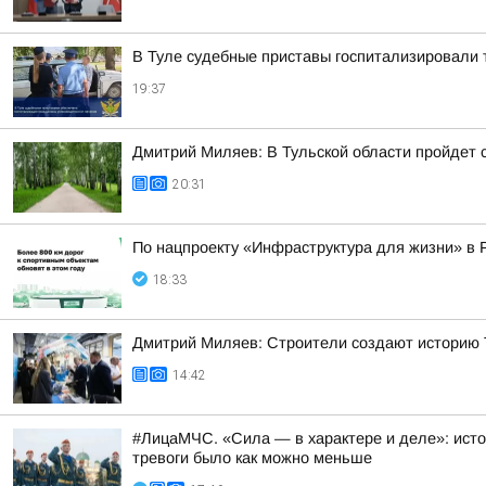
В Туле судебные приставы госпитализировали 
19:37
Дмитрий Миляев: В Тульской области пройдет
20:31
По нацпроекту «Инфраструктура для жизни» в 
18:33
Дмитрий Миляев: Строители создают историю Т
14:42
#ЛицаМЧС. «Сила — в характере и деле»: исто
тревоги было как можно меньше