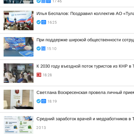
17:46
Илья Беспалов: Поздравил коллектив АО «Тул
16:25
При поддержке широкой общественности сотру
15:10
К 2030 году въездной поток туристов из КНР в
18:28
Светлана Воскресенская провела личный прие
18:19
Средний заработок врачей и медработников в Т
20:13