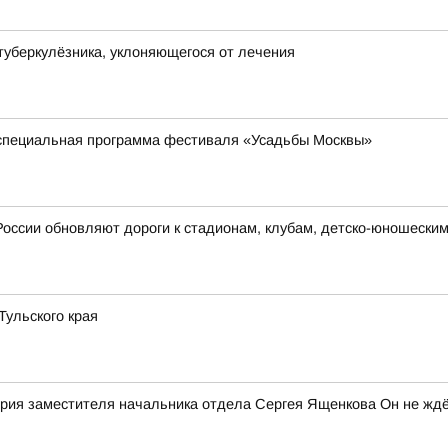
туберкулёзника, уклоняющегося от лечения
 специальная программа фестиваля «Усадьбы Москвы»
России обновляют дороги к стадионам, клубам, детско-юношески
ульского края
рия заместителя начальника отдела Сергея Ященкова Он не ждё