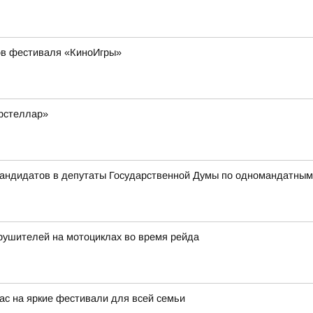
ов фестиваля «КиноИгры»
рстеллар»
 кандидатов в депутаты Государственной Думы по одномандатны
рушителей на мотоциклах во время рейда
с на яркие фестивали для всей семьи