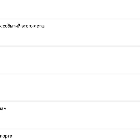
х событий этого лета
нам
спорта