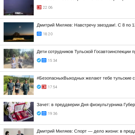
22:06
Дмитрий Миляев: Навстречу звездам!. С 8 по 1
18:20
Дети сотрудников Тульской Госавтоинспекции п
15:34
#БезопасныхВыходных желают тебе тульские с
17:54
Зачет: в преддверии Дня физкультурника Губ
19:36
Дмитрий Миляев: Спорт — дело жизни: в предд