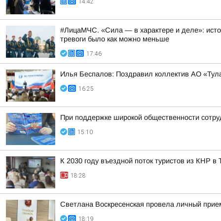
14:42
#ЛицаМЧС. «Сила — в характере и деле»: исто
тревоги было как можно меньше
17:46
Илья Беспалов: Поздравил коллектив АО «Тул
16:25
При поддержке широкой общественности сотру
15:10
К 2030 году въездной поток туристов из КНР в
18:28
Светлана Воскресенская провела личный прие
18:19