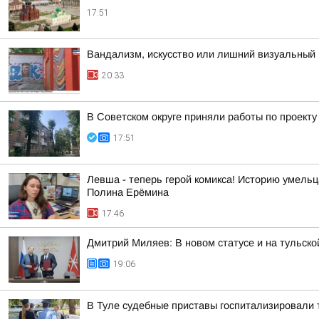
17:51
Вандализм, искусство или лишний визуальный 
20:33
В Советском округе приняли работы по проект
17:51
Левша - теперь герой комикса! Историю умель
Полина Ерёмина
17:46
Дмитрий Миляев: В новом статусе и на тульск
19:06
В Туле судебные приставы госпитализировали 