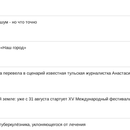
шум - но что точно
у «Наш город»
ца перевела в сценарий известная тульская журналистка Анастас
ой земле: уже с 31 августа стартует XV Международный фестива
туберкулёзника, уклоняющегося от лечения