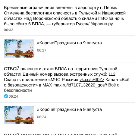
Временные ограничения введены в аэропорту г. Пермь
Отменена беспилотная опасность в Тульской и Ивановской
областях Над Воронежской областью силами ПВО за ночь
было сбито 6 БПЛА, — губернатор Гусев//
Украина.ру
06:33
#КорочеПраздники на 9 августа
06:27
ОТБОЙ опасности атаки БПЛА на территории Тульской
области! Единый номер вызова экстренных служб: 112.
Скачать приложение «МЧС России»
vk.cc/cHf0Zz
Канал «Всё
о безопасности» в МАХ
max.ru/id7107132620_gos
//
Всё о
безопасности
06:24
#КорочеПраздники на 9 августа
06:24