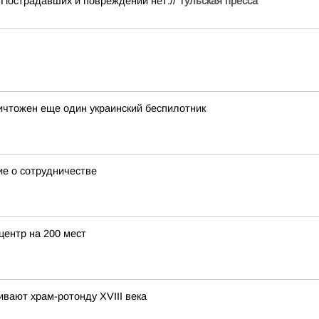
Пострадавших и повреждений нет.//
Тульская пресса
чтожен еще один украинский беспилотник
ие о сотрудничестве
центр на 200 мест
вают храм-ротонду XVIII века