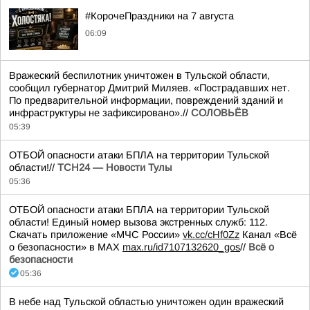
#КорочеПраздники на 7 августа
06:09
Вражеский беспилотник уничтожен в Тульской области,
сообщил губернатор Дмитрий Миляев. «Пострадавших нет.
По предварительной информации, повреждений зданий и
инфраструктуры не зафиксировано».//
СОЛОВЬЁВ
05:39
ОТБОЙ опасности атаки БПЛА на территории Тульской
области!//
ТСН24 — Новости Тулы
05:36
ОТБОЙ опасности атаки БПЛА на территории Тульской
области! Единый номер вызова экстренных служб: 112.
Скачать приложение «МЧС России»
vk.cc/cHf0Zz
Канал «Всё
о безопасности» в МАХ
max.ru/id7107132620_gos
//
Всё о
безопасности
05:36
В небе над Тульской областью уничтожен один вражеский