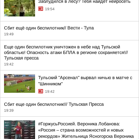
Заблудился в лесу? Тебя найдёт нейросеть
19:54
Сбит ещё один беспилотник//
Вести - Тула
19:49
Еще один беспилотник уничтожен в небе над Тульской
областью! Опасность атаки БПЛА в регионе сохраняется!//
Тульская пресса
19:42
Тульский "Арсенал" вырвал ничью в матче с
"Шинником"
19:42
Сбит еще один беспилотник!//
Тульская Пресса
19:39
#ГоржусьРоссией. Вероника Лобанова:
«Россия – страна возможностей и новых
рекордов» Жительница Ясногорска Вероника