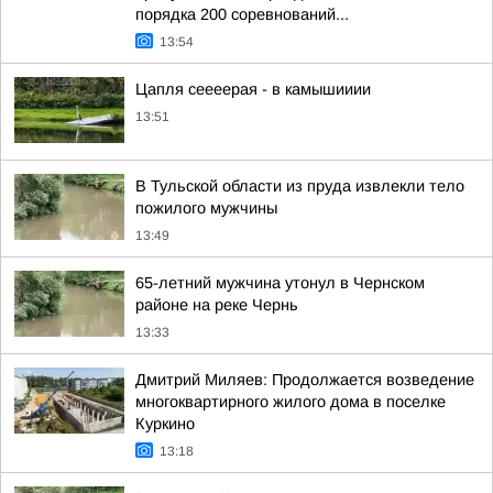
порядка 200 соревнований...
13:54
Цапля сеееерая - в камышииии
13:51
В Тульской области из пруда извлекли тело
пожилого мужчины
13:49
65-летний мужчина утонул в Чернском
районе на реке Чернь
13:33
Дмитрий Миляев: Продолжается возведение
многоквартирного жилого дома в поселке
Куркино
13:18