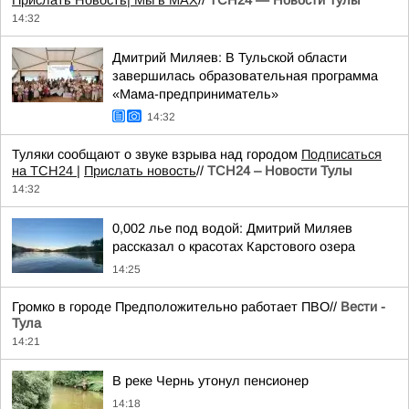
Прислать Новость
| Мы в МАХ
//
ТСН24 — Новости Тулы
14:32
Дмитрий Миляев: В Тульской области
завершилась образовательная программа
«Мама-предприниматель»
14:32
Туляки сообщают о звуке взрыва над городом
Подписаться
на ТСН24 |
Прислать новость
//
ТСН24 – Новости Тулы
14:32
0,002 лье под водой: Дмитрий Миляев
рассказал о красотах Карстового озера
14:25
Громко в городе Предположительно работает ПВО//
Вести -
Тула
14:21
В реке Чернь утонул пенсионер
14:18