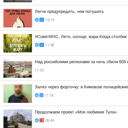
Легче предупредить, чем потушить
10:19
#СоветМЧС. Лето, солнце, жара Когда столбик 
11:08
Над российскими регионами за ночь сбили 605
11:03
Залез через форточку: в Кимовске полицейски
11:18
Продолжаем проект «Моя любимая Тула»
09:49