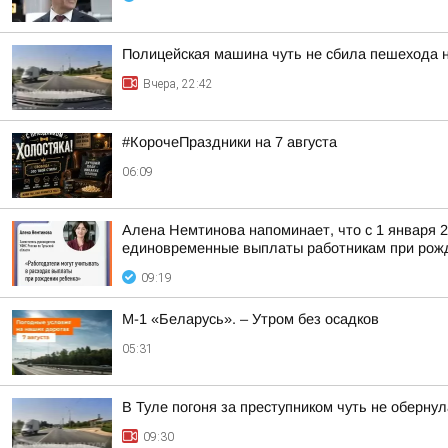
Полицейская машина чуть не сбила пешехода н
Вчера, 22:42
#КорочеПраздники на 7 августа
06:09
Алена Немтинова напоминает, что с 1 января 
единовременные выплаты работникам при рожд
09:19
М-1 «Беларусь». – Утром без осадков
05:31
В Туле погоня за преступником чуть не оберну
09:30