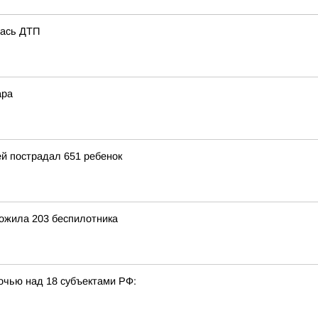
лась ДТП
ара
ей пострадал 651 ребенок
ожила 203 беспилотника
очью над 18 субъектами РФ: