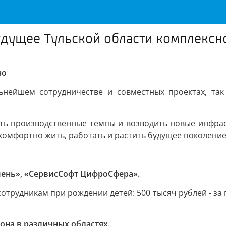
удущее Тульской области комплексн
но
ьнейшем сотрудничестве и совместных проектах, так
ать производственные темпы и возводить новые инфрас
е комфортно жить, работать и растить будущее поколение
ень», «СервисСофт ЦифроСфера».
удникам при рождении детей: 500 тысяч рублей - за пе
она в различных областях.