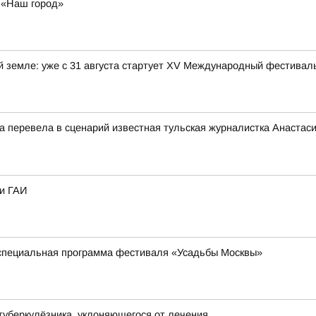
у «Наш город»
ой земле: уже с 31 августа стартует XV Международный фестива
ца перевела в сценарий известная тульская журналистка Анастас
ки ГАИ
 специальная программа фестиваля «Усадьбы Москвы»
туберкулёзника, уклоняющегося от лечения