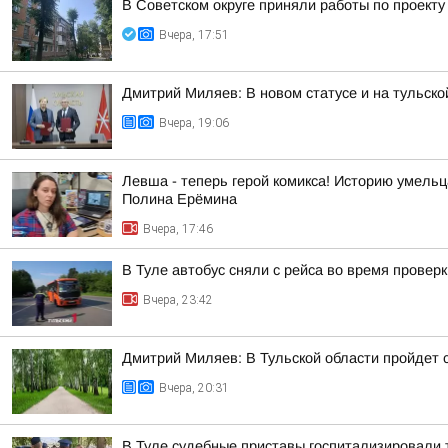
В Советском округе приняли работы по проект
Вчера, 17:51
Дмитрий Миляев: В новом статусе и на тульск
Вчера, 19:06
Левша - теперь герой комикса! Историю умель
Полина Ерёмина
Вчера, 17:46
В Туле автобус сняли с рейса во время провер
Вчера, 23:42
Дмитрий Миляев: В Тульской области пройдет
Вчера, 20:31
В Туле судебные приставы госпитализировали 