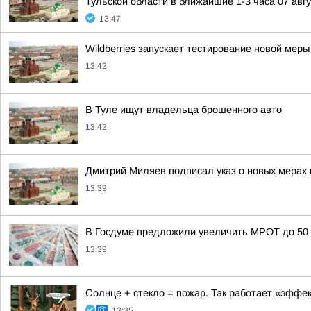
Тульской области в ближайшие 1-3 часа 07 авгус
13:47
Wildberries запускает тестирование новой ме
13:42
В Туле ищут владельца брошенного авто
13:42
Дмитрий Миляев подписал указ о новых мерах 
13:39
В Госдуме предложили увеличить МРОТ до 50 
13:39
Солнце + стекло = пожар. Так работает «эффект
13:35