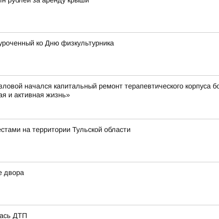
лн рублей за аренду крыши
уроченный ко Дню физкультурника
вой начался капитальный ремонт терапевтического корпуса б
я и активная жизнь»
стами на территории Тульской области
е двора
лась ДТП