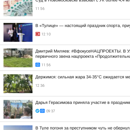
Суд в Новомосковске взыскал с УК более 4,4 м
11:56
В «Тулице» — настоящий праздник спорта, при
12:10
Дмитрий Миляев: #ВфокусеНАЦПРОЕКТЫ. В Узло
первичного звена нацпроекта «Продолжительна
11:56
Держимся: сильная жара 34-35°С ожидается ме
12:36
Дарья Герасимова приняла участие в праздник
09:37
В Туле погоня за преступником чуть не оберну