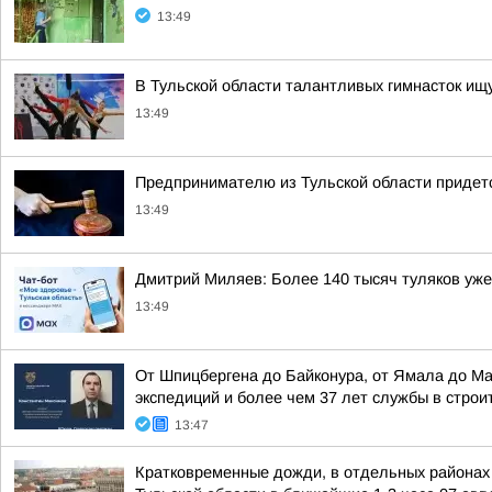
13:49
В Тульской области талантливых гимнасток ищу
13:49
Предпринимателю из Тульской области придетс
13:49
Дмитрий Миляев: Более 140 тысяч туляков уж
13:49
От Шпицбергена до Байконура, от Ямала до М
экспедиций и более чем 37 лет службы в стро
13:47
Кратковременные дожди, в отдельных районах -