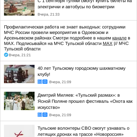
С 1 сентября туляки смогут купить билеты на
электрички и автобусы по биометрии
Вчера, 21:33
Профилактическая работа не знает выходных: сотрудники
МЧС России провели мероприятия в Одоевском и
Арсеньевском районах Смотри подробнее в нашем
канале
в
МАХ. Подписывайся на МЧС Тульской области
MAX
|//
МЧС
Тульской области
Вчера, 21:21
40 лет Тульскому городскому шахматному
клубу!
Вчера, 21:09
Дмитрий Миляев: «Тульский размах»: в
Ясной Поляне прошел фестиваль «Охота как
искусство»
Вчера, 21:09
Тульские волонтеры СВО смогут узнавать о
летящих дронах на трассе «Новороссия»