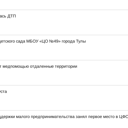
лась ДТП
детского сада МБОУ «ЦО №49» города Тулы
ают медпомощью отдаленные территории
уста
ддержки малого предпринимательства занял первое место в ЦФ