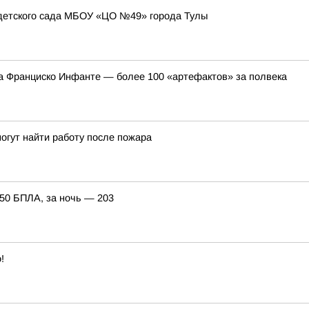
детского сада МБОУ «ЦО №49» города Тулы
ва Франциско Инфанте — более 100 «артефактов» за полвека
могут найти работу после пожара
150 БПЛА, за ночь — 203
!